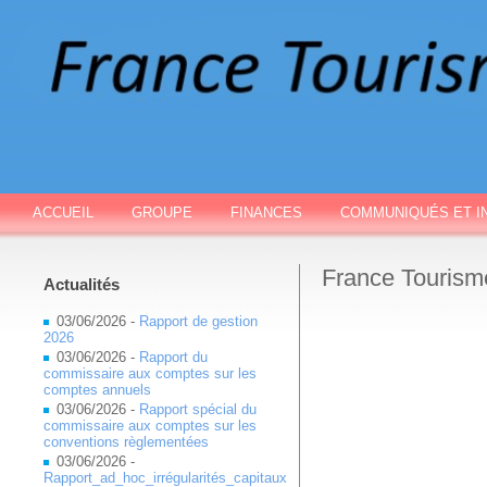
ACCUEIL
GROUPE
FINANCES
COMMUNIQUÉS ET I
France Tourism
Actualités
03/06/2026 -
Rapport de gestion
2026
03/06/2026 -
Rapport du
commissaire aux comptes sur les
comptes annuels
03/06/2026 -
Rapport spécial du
commissaire aux comptes sur les
conventions règlementées
03/06/2026 -
Rapport_ad_hoc_irrégularités_capitaux